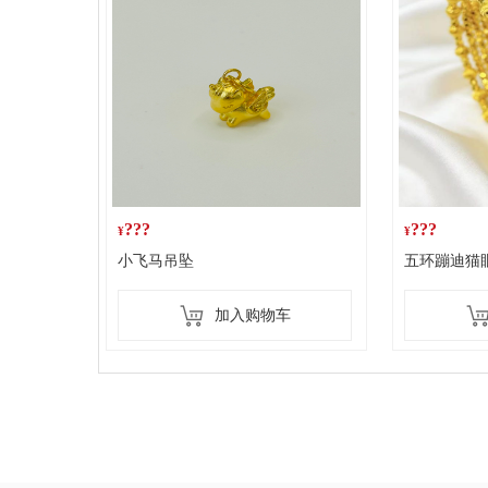
???
???
小飞马吊坠
五环蹦迪猫
加入购物车